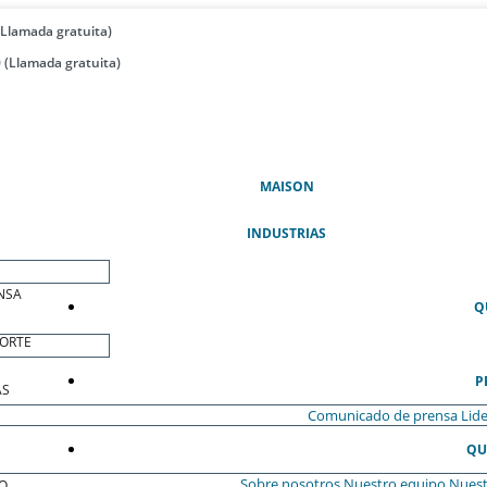
(Llamada gratuita)
 (Llamada gratuita)
(ACTUAL)
MAISON
INDUSTRIAS
NSA
Q
ORTE
P
AS
Comunicado de prensa
Lide
QU
Sobre nosotros
Nuestro equipo
Nuest
O