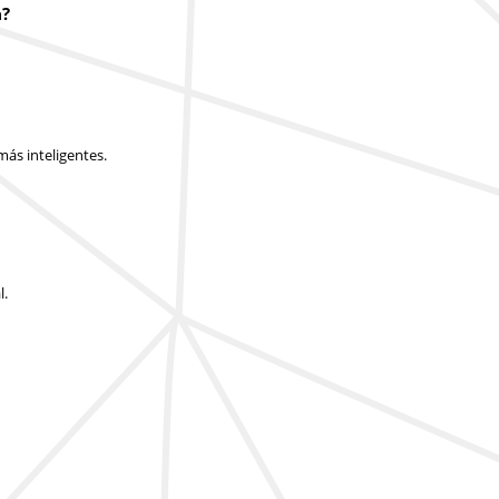
a?
ás inteligentes.
l.