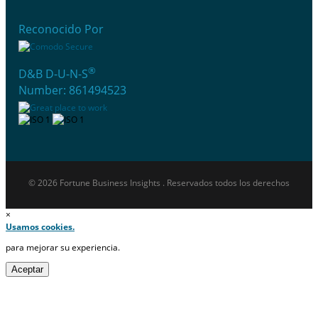
Reconocido Por
®
D&B D-U-N-S
Number: 861494523
© 2026 Fortune Business Insights . Reservados todos los derechos
×
Usamos cookies.
para mejorar su experiencia.
Aceptar