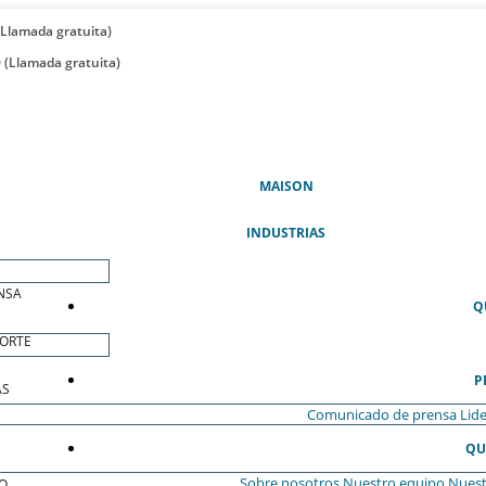
(Llamada gratuita)
 (Llamada gratuita)
(ACTUAL)
MAISON
INDUSTRIAS
NSA
Q
ORTE
P
AS
Comunicado de prensa
Lide
QU
Sobre nosotros
Nuestro equipo
Nuest
O