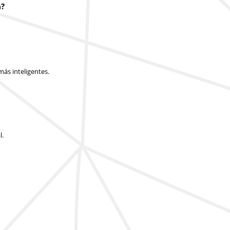
a?
ás inteligentes.
l.