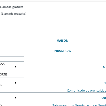
(Llamada gratuita)
 (Llamada gratuita)
(ACTUAL)
MAISON
INDUSTRIAS
NSA
Q
ORTE
P
AS
Comunicado de prensa
Lide
QU
Sobre nosotros
Nuestro equipo
Nuest
O