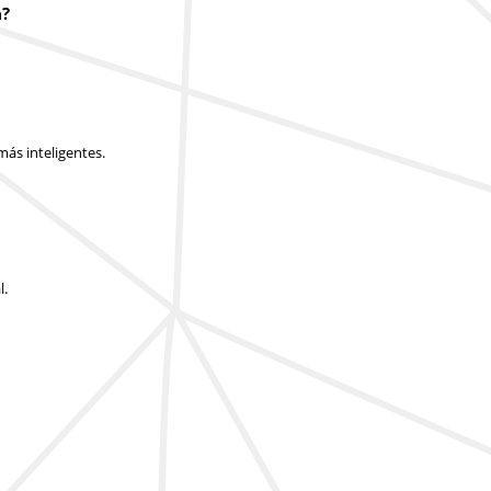
a?
ás inteligentes.
l.