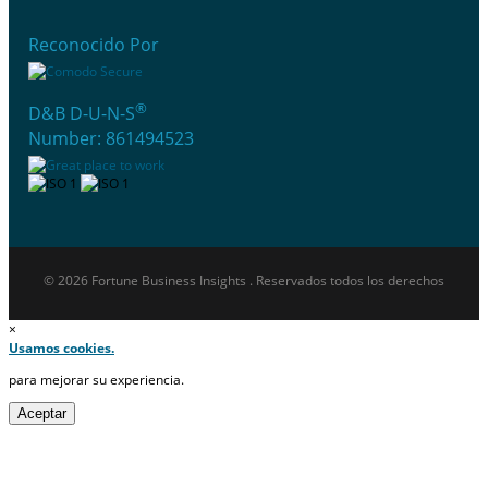
Reconocido Por
®
D&B D-U-N-S
Number: 861494523
© 2026 Fortune Business Insights . Reservados todos los derechos
×
Usamos cookies.
para mejorar su experiencia.
Aceptar