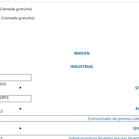
(Llamada gratuita)
 (Llamada gratuita)
(ACTUAL)
MAISON
INDUSTRIAS
NSA
Q
ORTE
P
AS
Comunicado de prensa
Lide
QU
Sobre nosotros
Nuestro equipo
Nuest
O