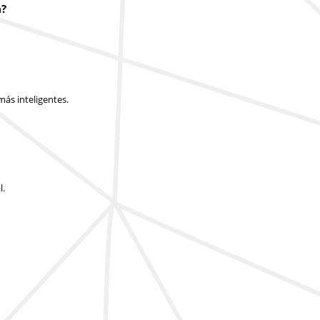
a?
ás inteligentes.
l.