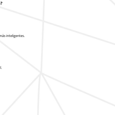
a?
ás inteligentes.
l.