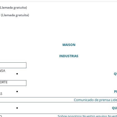
(Llamada gratuita)
 (Llamada gratuita)
(ACTUAL)
MAISON
INDUSTRIAS
NSA
Q
ORTE
P
AS
Comunicado de prensa
Lide
QU
Sobre nosotros
Nuestro equipo
Nuest
O