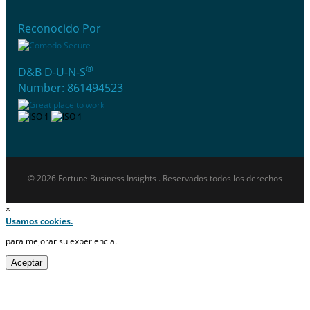
Reconocido Por
®
D&B D-U-N-S
Number: 861494523
© 2026 Fortune Business Insights . Reservados todos los derechos
×
Usamos cookies.
para mejorar su experiencia.
Aceptar