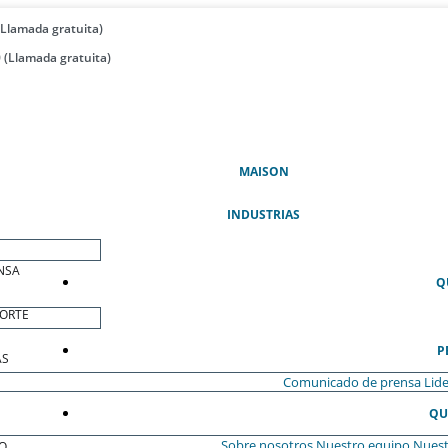
(Llamada gratuita)
 (Llamada gratuita)
(ACTUAL)
MAISON
INDUSTRIAS
NSA
Q
ORTE
P
AS
Comunicado de prensa
Lide
QU
Sobre nosotros
Nuestro equipo
Nuest
O