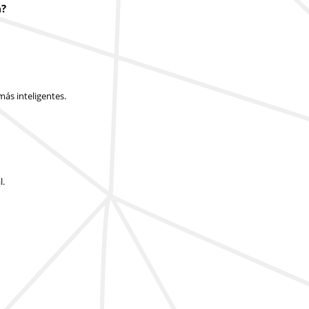
a?
ás inteligentes.
l.