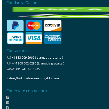
Confianza Online
Contáctanos
US
+1 833 909 2966 ( Llamada gratuita )
UK
+44 808 502 0280 (Llamada gratuita )
APAC
+91 744 740 1245
sales@fortunebusinessinsights.com
Conéctate con nosotros