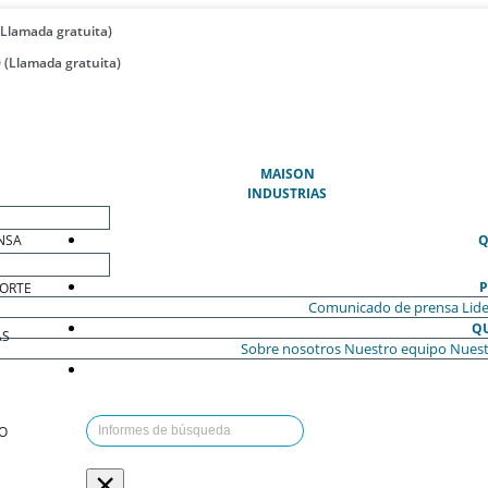
(Llamada gratuita)
 (Llamada gratuita)
(ACTUAL)
MAISON
INDUSTRIAS
NSA
Q
P
ORTE
Comunicado de prensa
Lide
Q
AS
Sobre nosotros
Nuestro equipo
Nuest
O
×