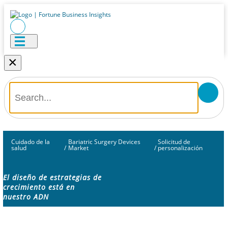
×
Cuidado de la
Bariatric Surgery Devices
Solicitud de
salud
/
Market
/
personalización
El diseño de estrategias de
crecimiento está en
nuestro ADN