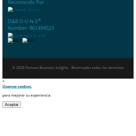
Reconocido Por
®
D&B D-U-N-S
Number: 861494523
© 2026 Fortune Business Insights . Reservados todos los derechos
×
Usamos cookies.
para mejorar su experiencia.
Aceptar