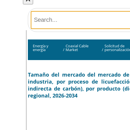
Energía y
Coaxial Cable
Solicitud de
energía
/
Market
/
personalizació
Tamaño del mercado del mercado de ca
industria, por proceso de licuefacció
indirecta de carbón), por producto (di
regional, 2026-2034