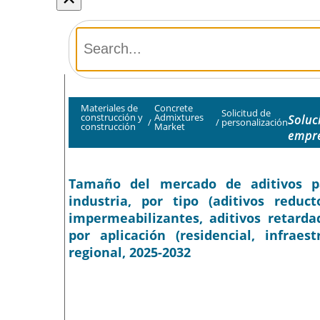
Materiales de
Concrete
Solicitud de
construcción y
Admixtures
Soluc
/
/
personalización
construcción
Market
empre
Tamaño del mercado de aditivos pa
industria, por tipo (aditivos reduct
impermeabilizantes, aditivos retardad
por aplicación (residencial, infraes
regional, 2025-2032