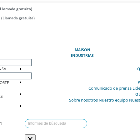
(Llamada gratuita)
 (Llamada gratuita)
(ACTUAL)
MAISON
INDUSTRIAS
NSA
Q
P
ORTE
Comunicado de prensa
Lide
Q
AS
Sobre nosotros
Nuestro equipo
Nuest
O
×