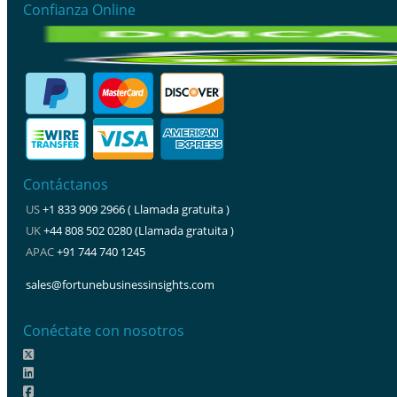
Confianza Online
Contáctanos
US
+1 833 909 2966 ( Llamada gratuita )
UK
+44 808 502 0280 (Llamada gratuita )
APAC
+91 744 740 1245
sales@fortunebusinessinsights.com
Conéctate con nosotros