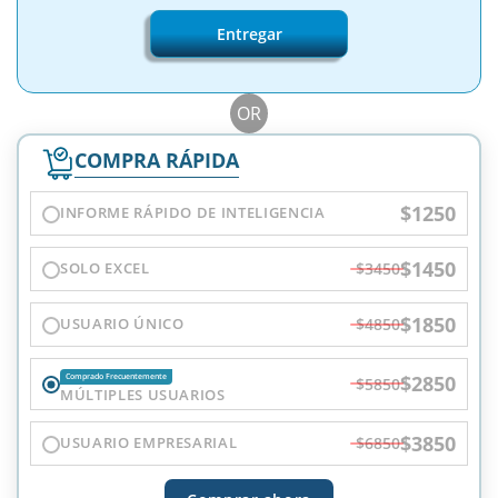
Entregar
OR
COMPRA RÁPIDA
$1250
INFORME RÁPIDO DE INTELIGENCIA
$1450
SOLO EXCEL
$3450
$1850
USUARIO ÚNICO
$4850
$2850
Comprado Frecuentemente
$5850
MÚLTIPLES USUARIOS
$3850
USUARIO EMPRESARIAL
$6850