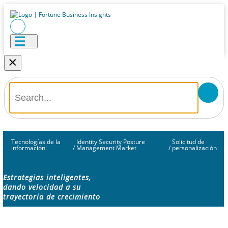
×
Tecnologías de la
Identity Security Posture
Solicitud de
información
/
Management Market
/
personalización
Estrategias inteligentes,
dando velocidad a su
trayectoria de crecimiento