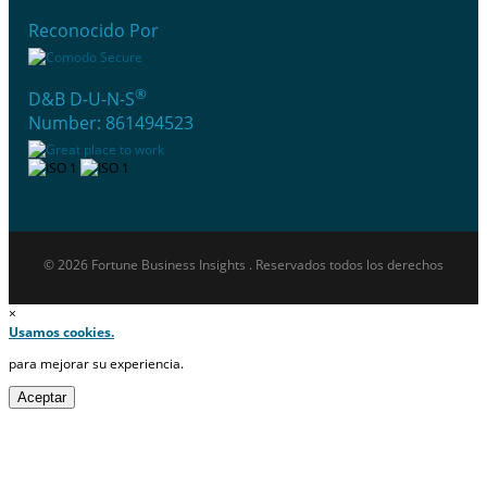
Reconocido Por
®
D&B D-U-N-S
Number: 861494523
© 2026 Fortune Business Insights . Reservados todos los derechos
×
Usamos cookies.
para mejorar su experiencia.
Aceptar