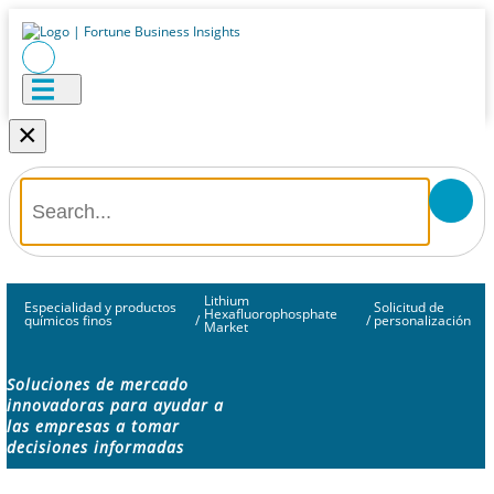
×
Lithium
Especialidad y productos
Solicitud de
Hexafluorophosphate
químicos finos
/
/
personalización
Market
Soluciones de mercado
innovadoras para ayudar a
las empresas a tomar
decisiones informadas