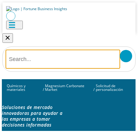
×
Químicos y
Magnesium Carbonate
Solicitud de
materiales
/
Market
/
personalización
Soluciones de mercado
innovadoras para ayudar a
las empresas a tomar
decisiones informadas