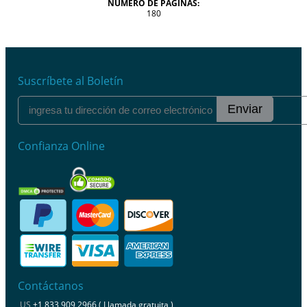
NÚMERO DE PÁGINAS:
180
Suscríbete al Boletín
Enviar
Confianza Online
Contáctanos
US
+1 833 909 2966 ( Llamada gratuita )