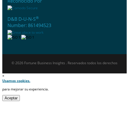
Reconocido Por
®
D&B D-U-N-S
Number: 861494523
© 2026 Fortune Business Insights . Reservados todos los derechos
×
Usamos cookies.
para mejorar su experiencia.
Aceptar