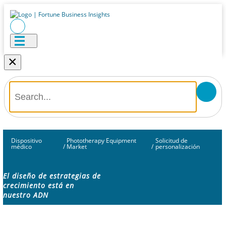
×
Dispositivo
Phototherapy Equipment
Solicitud de
médico
/
Market
/
personalización
El diseño de estrategias de
crecimiento está en
nuestro ADN