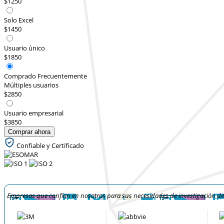
$1250
Solo Excel
$1450
Usuario único
$1850
Comprado Frecuentemente
Múltiples usuarios
$2850
Usuario empresarial
$3850
Comprar ahora
Confiable y Certificado
Empresas que confían en nosotros para sus necesidades de investigación d