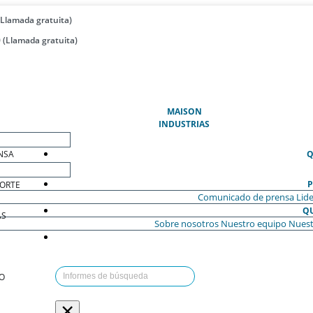
(Llamada gratuita)
 (Llamada gratuita)
(ACTUAL)
MAISON
INDUSTRIAS
NSA
Q
P
ORTE
Comunicado de prensa
Lide
Q
AS
Sobre nosotros
Nuestro equipo
Nuest
O
×