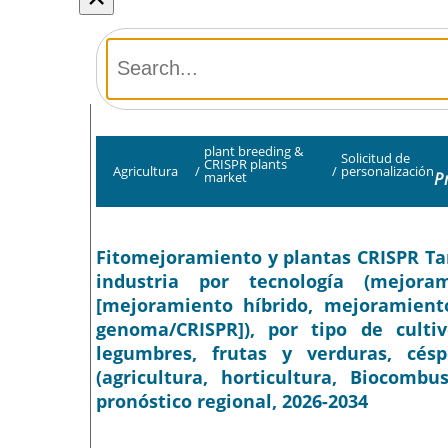
plant breeding &
Solicitud de
CRISPR plants
Agricultura
/
/
personalización
P
market
Fitomejoramiento y plantas CRISPR Tam
industria por tecnología (mejora
[mejoramiento híbrido, mejoramiento
genoma/CRISPR]), por tipo de cultiv
legumbres, frutas y verduras, cés
(agricultura, horticultura, Biocombus
pronóstico regional, 2026-2034