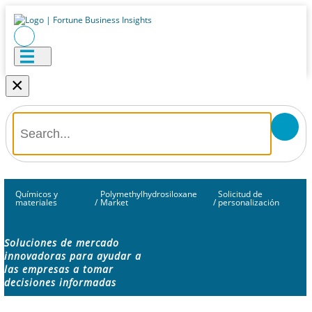
×
Químicos y
Polymethylhydrosiloxane
Solicitud de
materiales
/
Market
/
personalización
Soluciones de mercado
innovadoras para ayudar a
las empresas a tomar
decisiones informadas