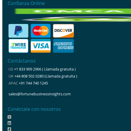
Confianza Online
Contáctanos
US
+1 833 909 2966 ( Llamada gratuita )
UK
+44 808 502 0280 (Llamada gratuita )
APAC
+91 744 740 1245
sales@fortunebusinessinsights.com
Conéctate con nosotros