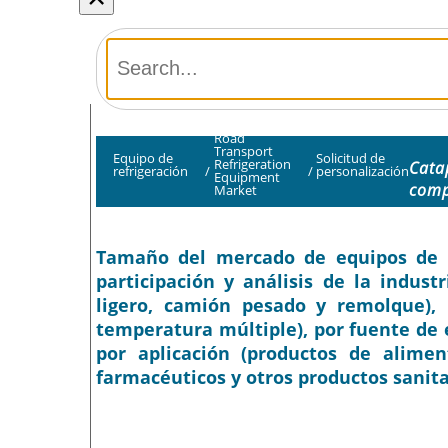
Road
Transport
Equipo de
Solicitud de
Refrigeration
Cata
refrigeración
/
/
personalización
Equipment
comp
Market
Tamaño del mercado de equipos de re
participación y análisis de la indust
ligero, camión pesado y remolque),
temperatura múltiple), por fuente de 
por aplicación (productos de alimen
farmacéuticos y otros productos sanita