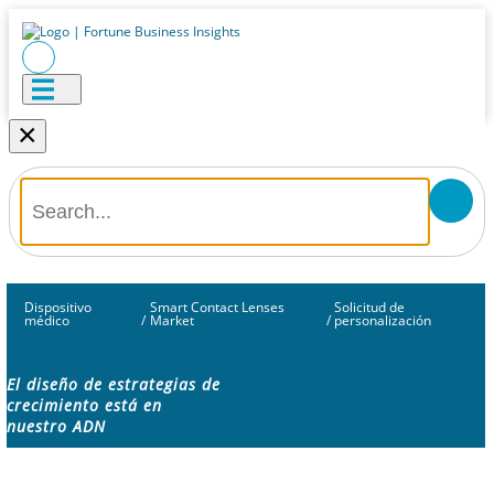
×
Dispositivo
Smart Contact Lenses
Solicitud de
médico
/
Market
/
personalización
El diseño de estrategias de
crecimiento está en
nuestro ADN