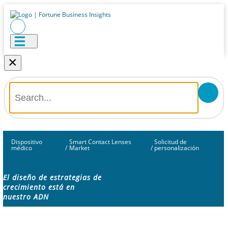
×
Dispositivo
Smart Contact Lenses
Solicitud de
médico
/
Market
/
personalización
El diseño de estrategias de
crecimiento está en
nuestro ADN