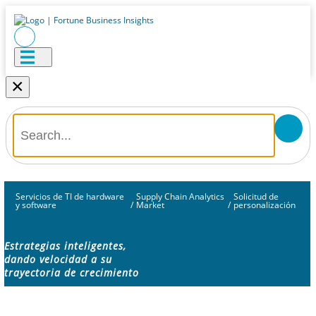
×
Servicios de TI de hardware
Supply Chain Analytics
Solicitud de
y software
/
Market
/
personalización
Estrategias inteligentes,
dando velocidad a su
trayectoria de crecimiento