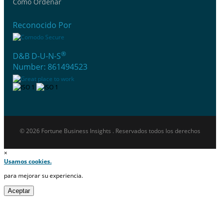
Cómo Ordenar
Reconocido Por
®
D&B D-U-N-S
Number: 861494523
© 2026 Fortune Business Insights . Reservados todos los derechos
×
Usamos cookies.
para mejorar su experiencia.
Aceptar