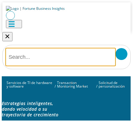
×
Servicios de TI de hardware
Transaction
Solicitud de
y software
/
Monitoring Market
/
personalización
Estrategias inteligentes,
dando velocidad a su
trayectoria de crecimiento