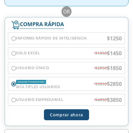
OR
COMPRA RÁPIDA
$1250
INFORME RÁPIDO DE INTELIGENCIA
$1450
SOLO EXCEL
$1850
$1850
USUARIO ÚNICO
$2850
$2850
Comprado Frecuentemente
$3850
MÚLTIPLES USUARIOS
$3850
USUARIO EMPRESARIAL
$4850
Comprar ahora