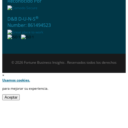
Reconocido Por
®
D&B D-U-N-S
Number: 861494523
© 2026 Fortune Business Insights . Reservados todos los derechos
×
Usamos cookies.
para mejorar su experiencia.
Aceptar