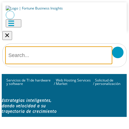
×
Servicios de TI de hardware
Web Hosting Services
Solicitud de
y software
/
Market
/
personalización
Estrategias inteligentes,
dando velocidad a su
trayectoria de crecimiento