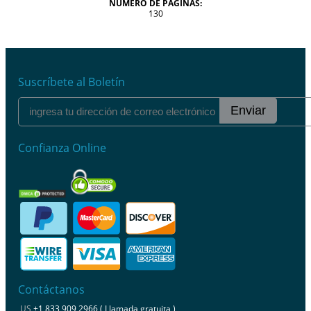
NÚMERO DE PÁGINAS:
130
Suscríbete al Boletín
Enviar
Confianza Online
Contáctanos
US
+1 833 909 2966 ( Llamada gratuita )