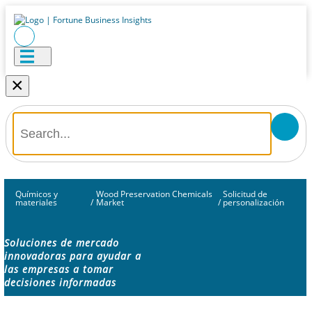
×
Químicos y
Wood Preservation Chemicals
Solicitud de
materiales
/
Market
/
personalización
Soluciones de mercado
innovadoras para ayudar a
las empresas a tomar
decisiones informadas