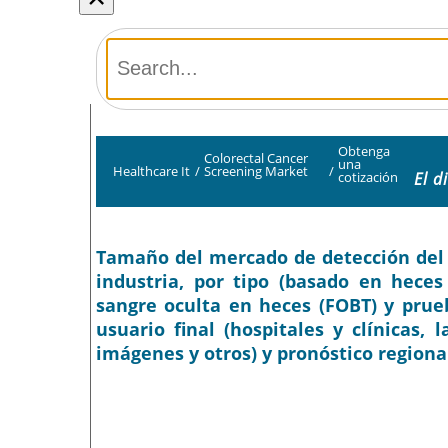
Obtenga
Colorectal Cancer
una
Healthcare It
/
Screening Market
/
El d
cotización
Tamaño del mercado de detección del cá
industria, por tipo (basado en heces
sangre oculta en heces (FOBT) y prue
usuario final (hospitales y clínicas, 
imágenes y otros) y pronóstico regiona