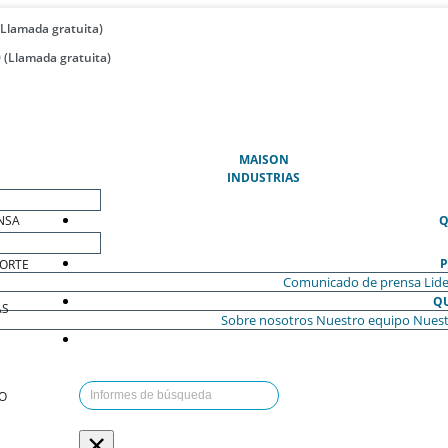
(Llamada gratuita)
 (Llamada gratuita)
(ACTUAL)
MAISON
INDUSTRIAS
NSA
Q
P
ORTE
Comunicado de prensa
Lide
Q
AS
Sobre nosotros
Nuestro equipo
Nuest
O
×