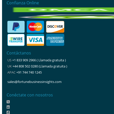
Confianza Online
Contáctanos
US
+1 833 909 2966 ( Llamada gratuita )
UK
+44 808 502 0280 (Llamada gratuita )
APAC
+91 744 740 1245
sales@fortunebusinessinsights.com
Conéctate con nosotros