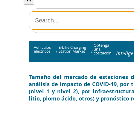
Obtenga
Vehículos
E-bike Charging
una
eléctricos
/
Station Market
/
Intelig
cotización
Tamaño del mercado de estaciones de 
análisis de impacto de COVID-19, por ti
(nivel 1 y nivel 2), por infraestructur
litio, plomo ácido, otros) y pronóstico 