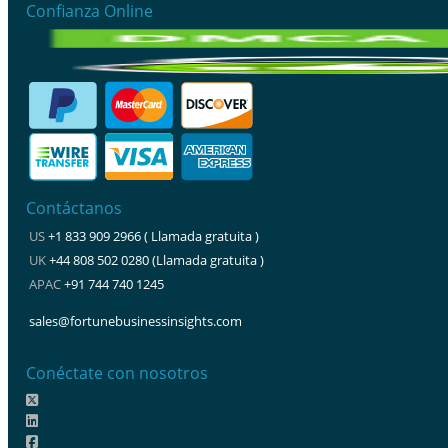
Confianza Online
Contáctanos
US
+1 833 909 2966 ( Llamada gratuita )
UK
+44 808 502 0280 (Llamada gratuita )
APAC
+91 744 740 1245
sales@fortunebusinessinsights.com
Conéctate con nosotros