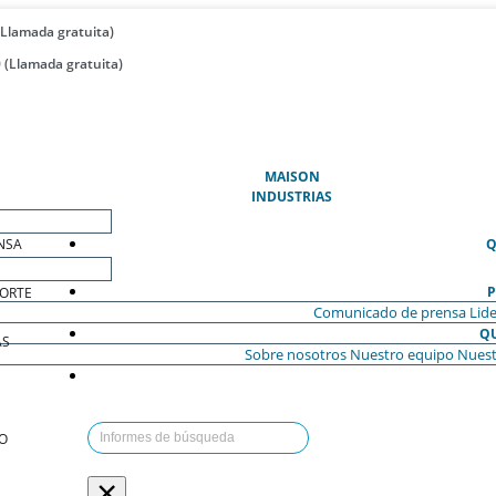
(Llamada gratuita)
 (Llamada gratuita)
(ACTUAL)
MAISON
INDUSTRIAS
NSA
Q
P
ORTE
Comunicado de prensa
Lide
Q
AS
Sobre nosotros
Nuestro equipo
Nuest
O
×