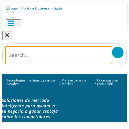
×
Tecnologías marinas y puertos
Marine Sensors
Obtenga una
navales
/
Market
/
cotización
Soluciones de mercado
inteligente para ayudar a
su negocio a ganar ventaja
sobre los competidores