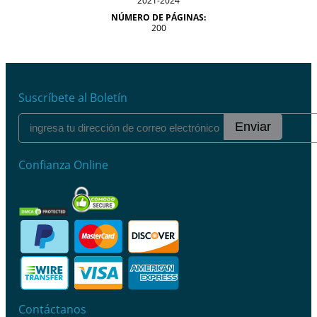
2021-2024
NÚMERO DE PÁGINAS:
200
Suscríbete al Boletín
Enviar
Confianza Online
Contáctanos