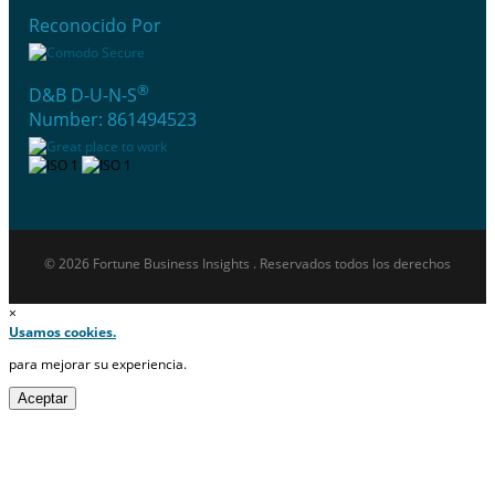
Reconocido Por
®
D&B D-U-N-S
Number: 861494523
© 2026 Fortune Business Insights . Reservados todos los derechos
×
Usamos cookies.
para mejorar su experiencia.
Aceptar