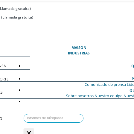
(Llamada gratuita)
 (Llamada gratuita)
(ACTUAL)
MAISON
INDUSTRIAS
NSA
Q
P
ORTE
Comunicado de prensa
Lide
Q
AS
Sobre nosotros
Nuestro equipo
Nuest
O
×