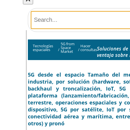
5G from
Tecnologías
Hacer
Space
Soluciones de
espaciales
/
/
consultas
Market
ventaja sobre
5G desde el espacio Tamaño del merc
industria, por solución (hardware, sof
backhaul y troncalización, IoT, 5G e
plataforma (lanzamiento/fabricación,
terrestre, operaciones espaciales y co
dispositivo, 5G por satélite, IoT por
conectividad aérea y marítima, entr
otros) y pronó