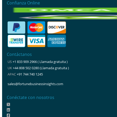
Confianza Online
Contáctanos
US
+1 833 909 2966 ( Llamada gratuita )
UK
+44 808 502 0280 (Llamada gratuita )
APAC
+91 744 740 1245
sales@fortunebusinessinsights.com
Conéctate con nosotros