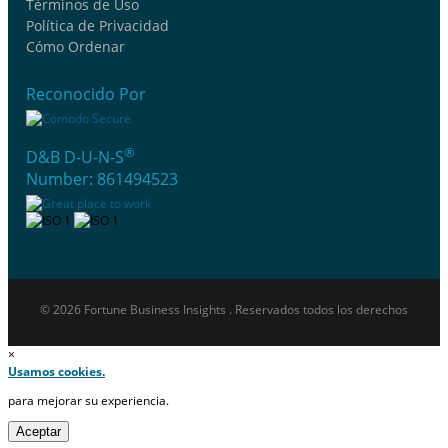
Términos de Uso
Política de Privacidad
Cómo Ordenar
Reconocido Por
®
D&B D-U-N-S
Number: 861494523
© 2026 Fortune Business Insights . Reservados todos los derechos
×
Usamos cookies.
para mejorar su experiencia.
Aceptar