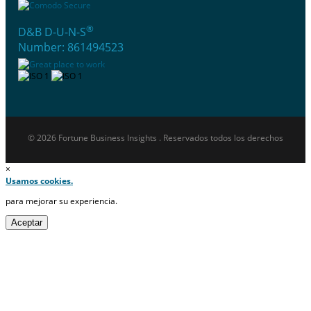
®
D&B D-U-N-S
Number: 861494523
© 2026 Fortune Business Insights . Reservados todos los derechos
×
Usamos cookies.
para mejorar su experiencia.
Aceptar