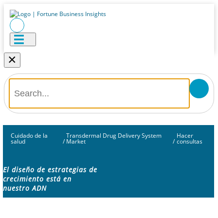
×
Cuidado de la
Transdermal Drug Delivery System
Hacer
salud
/
Market
/
consultas
El diseño de estrategias de
crecimiento está en
nuestro ADN