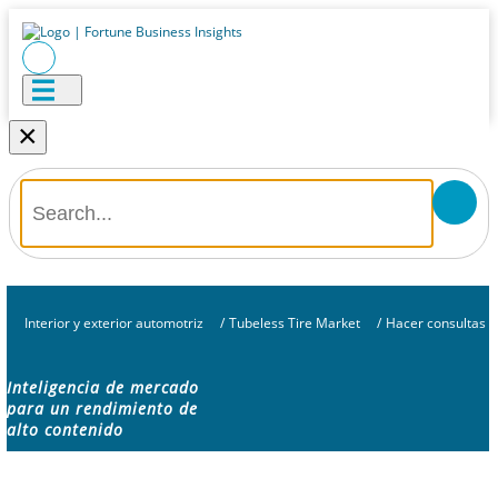
×
Interior y exterior automotriz
/
Tubeless Tire Market
/
Hacer consultas
Inteligencia de mercado
para un rendimiento de
alto contenido