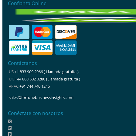
Confianza Online
Contáctanos
US
+1 833 909 2966 ( Llamada gratuita )
UK
+44 808 502 0280 (Llamada gratuita )
APAC
+91 744 740 1245
sales@fortunebusinessinsights.com
Conéctate con nosotros