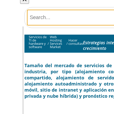
Servicios de
Web
TI de
Hosting
Hacer
Estrategias int
hardware y
/
Services
/
consultas
software
Market
crecimiento
Tamaño del mercado de servicios de a
industria, por tipo (alojamiento c
compartido, alojamiento de servido
alojamiento autoadministrado y otros)
móvil, sitio de intranet y aplicación 
privada y nube híbrida) y pronóstico re