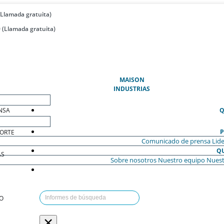
(Llamada gratuita)
 (Llamada gratuita)
(ACTUAL)
MAISON
INDUSTRIAS
NSA
Q
P
ORTE
Comunicado de prensa
Lide
Q
AS
Sobre nosotros
Nuestro equipo
Nuest
O
×