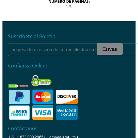
NÚMERO DE PÁGINAS:
130
Suscríbete al Boletín
Enviar
Confianza Online
Contáctanos
US
+1 833 909 2966 ( Llamada gratuita )