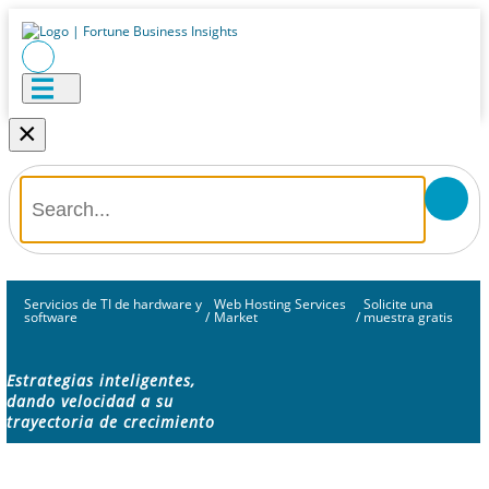
×
Servicios de TI de hardware y
Web Hosting Services
Solicite una
software
/
Market
/
muestra gratis
Estrategias inteligentes,
dando velocidad a su
trayectoria de crecimiento