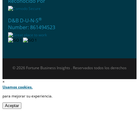
Reconocido Por
®
D&B D-U-N-S
Number: 861494523
© 2026 Fortune Business Insights . Reservados todos los derechos
×
Usamos cookies.
para mejorar su experiencia.
Aceptar