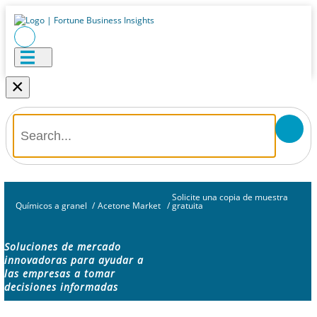
×
Solicite una copia de muestra
Químicos a granel
/
Acetone Market
/
gratuita
Soluciones de mercado
innovadoras para ayudar a
las empresas a tomar
decisiones informadas