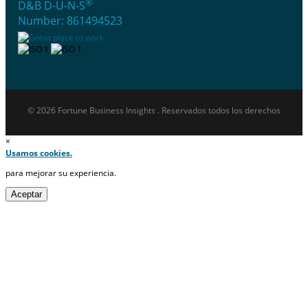
®
D&B D-U-N-S
Number: 861494523
© 2026 Fortune Business Insights . Reservados todos los derechos
×
Usamos cookies.
para mejorar su experiencia.
Aceptar