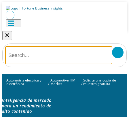
×
Automotriz eléctrica y
Automotive HMI
Solicite una copia de
electrónica
/
Market
/
muestra gratuita
Inteligencia de mercado
para un rendimiento de
alto contenido