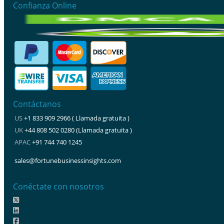
Confianza Online
Contáctanos
US
+1 833 909 2966 ( Llamada gratuita )
UK
+44 808 502 0280 (Llamada gratuita )
APAC
+91 744 740 1245
sales@fortunebusinessinsights.com
Conéctate con nosotros