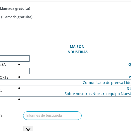
(Llamada gratuita)
 (Llamada gratuita)
(ACTUAL)
MAISON
INDUSTRIAS
NSA
Q
P
ORTE
Comunicado de prensa
Lide
Q
AS
Sobre nosotros
Nuestro equipo
Nuest
O
×