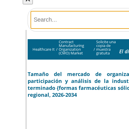
Contract
Solicite una
Manufacturing
copia de
Healthcare It
/
Organization
/
muestra
El d
(CMO) Market
gratuita
Tamaño del mercado de organizac
participación y análisis de la indust
terminado {formas farmacéuticas sólida
regional, 2026-2034