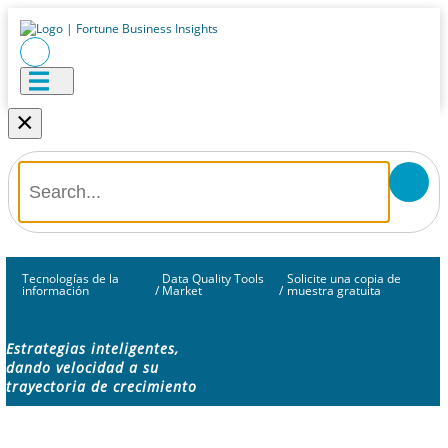
×
Tecnologías de la
Data Quality Tools
Solicite una copia de
información
/
Market
/
muestra gratuita
Estrategias inteligentes,
dando velocidad a su
trayectoria de crecimiento