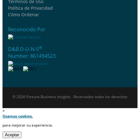
Términos de Uso
Política de Privacidad
Cómo Ordenar
Reconocido Por
®
D&B D-U-N-S
Number: 861494523
© 2026 Fortune Business Insights . Reservados todos los derechos
×
Usamos cookies.
para mejorar su experiencia.
Aceptar