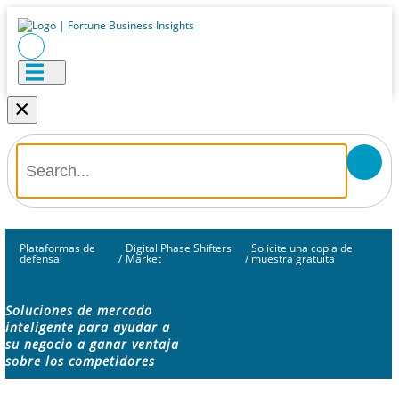
×
Plataformas de
Digital Phase Shifters
Solicite una copia de
defensa
/
Market
/
muestra gratuita
Soluciones de mercado
inteligente para ayudar a
su negocio a ganar ventaja
sobre los competidores