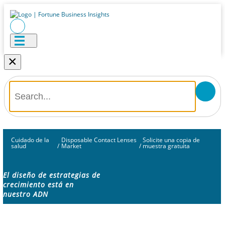
×
Cuidado de la
Disposable Contact Lenses
Solicite una copia de
salud
/
Market
/
muestra gratuita
El diseño de estrategias de
crecimiento está en
nuestro ADN