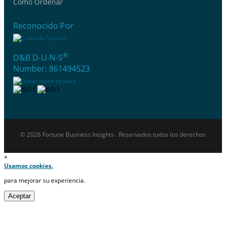
Cómo Ordenar
Reconocido Por
®
D&B D-U-N-S
Number: 861494523
© 2026 Fortune Business Insights . Reservados todos los derechos
×
Usamos cookies.
para mejorar su experiencia.
Aceptar