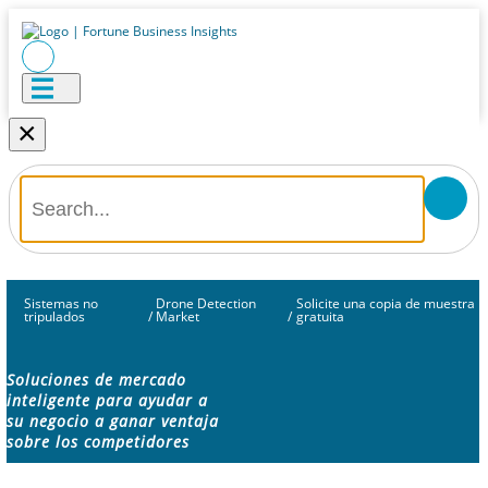
×
Sistemas no
Drone Detection
Solicite una copia de muestra
tripulados
/
Market
/
gratuita
Soluciones de mercado
inteligente para ayudar a
su negocio a ganar ventaja
sobre los competidores