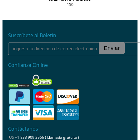
150
Suscríbete al Boletín
Enviar
Confianza Online
Contáctanos
US
+1 833 909 2966 ( Llamada gratuita )