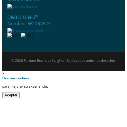
®
D&B D-U-N-S
Number: 861494523
© 2026 Fortune Business Insights . Reservados todos los derechos
×
Usamos cookies.
para mejorar su experiencia.
Aceptar