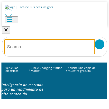
×
Vehículos
E-bike Charging Station
Solicite una copia de
eléctricos
/
Market
/
muestra gratuita
Inteligencia de mercado
para un rendimiento de
alto contenido