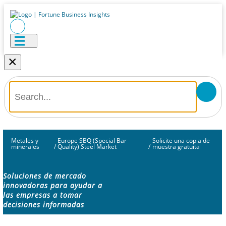
×
Metales y
Europe SBQ (Special Bar
Solicite una copia de
minerales
/
Quality) Steel Market
/
muestra gratuita
Soluciones de mercado
innovadoras para ayudar a
las empresas a tomar
decisiones informadas