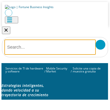
×
Servicios de TI de hardware
Mobile Security
Solicite una copia de
y software
/
Market
/
muestra gratuita
Estrategias inteligentes,
dando velocidad a su
trayectoria de crecimiento