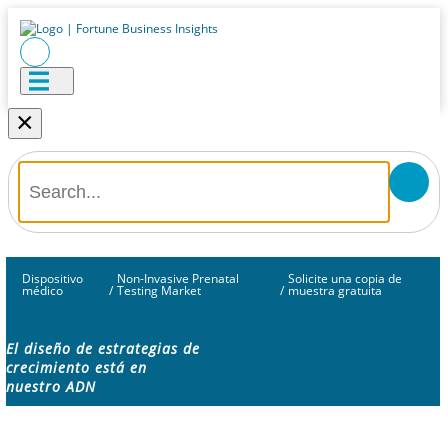
×
Dispositivo
Non-Invasive Prenatal
Solicite una copia de
médico
/
Testing Market
/
muestra gratuita
El diseño de estrategias de
crecimiento está en
nuestro ADN